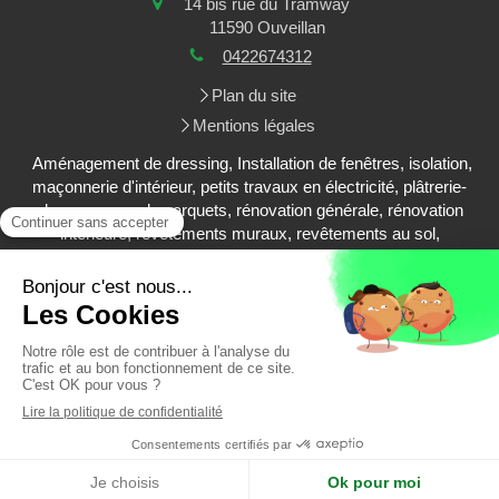
14 bis rue du Tramway
11590
Ouveillan
0422674312
Plan du site
Mentions légales
Aménagement de dressing, Installation de fenêtres, isolation,
maçonnerie d'intérieur, petits travaux en électricité, plâtrerie-
plaques, pose de parquets, rénovation générale, rénovation
intérieure, revêtements muraux, revêtements au sol,
aménagement de salle de bain, aménagement de cuisine,
aménagements extérieurs
Demander un devis
Création et référencement du site par Simplébo
MENU
Appeler
Demander un devis