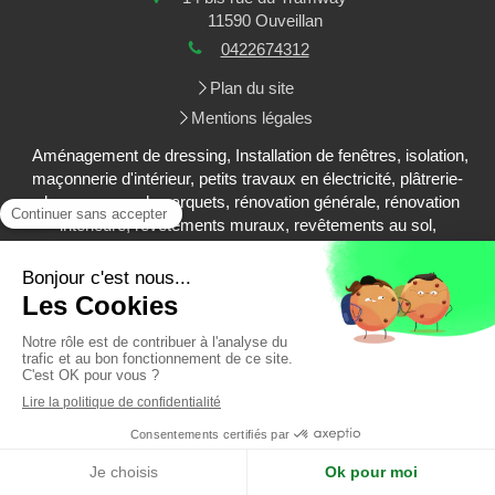
11590
Ouveillan
0422674312
Plan du site
Mentions légales
Aménagement de dressing, Installation de fenêtres, isolation,
maçonnerie d'intérieur, petits travaux en électricité, plâtrerie-
plaques, pose de parquets, rénovation générale, rénovation
intérieure, revêtements muraux, revêtements au sol,
aménagement de salle de bain, aménagement de cuisine,
aménagements extérieurs
Demander un devis
Création et référencement du site par Simplébo
MENU
Appeler
Demander un devis