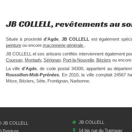
JB COLLELL, revêtements au so
Située à proximité
d'Agde
,
JB COLLELL
est également spéci
peinture
ou encore
maçonnerie générale
.
JB COLLELL et ses artisans certifiés interviennent également po
Coursan
,
Montady
,
Sérignan
,
Port-la-Nouvelle
,
Béziers
ou encor
La ville
d'Agde
, de code postal 34300, appartient au départe
Roussillon-Midi-Pyrénées
. En 2010, la ville comptait 24567 h
Mèze, Béziers, Sète, Frontignan, Narbonne.
JB COLLELL
JB COLLELL
14 bis rue du Tramway
Peinture