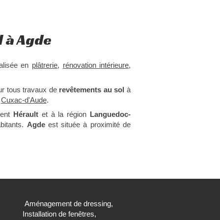
l à Agde
alisée en
plâtrerie
,
rénovation intérieure
,
ur tous travaux de
revêtements au sol
à
e
Cuxac-d'Aude
.
ment
Hérault
et à la région
Languedoc-
abitants.
Agde
est située à proximité de
Aménagement de dressing,
Installation de fenêtres,