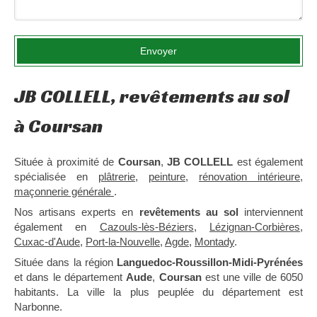
Envoyer
JB COLLELL, revêtements au sol
à Coursan
Située à proximité de
Coursan
,
JB COLLELL
est également
spécialisée en
plâtrerie
,
peinture
,
rénovation intérieure
,
maçonnerie générale
.
Nos artisans experts en
revêtements au sol
interviennent
également en
Cazouls-lès-Béziers
,
Lézignan-Corbières
,
Cuxac-d'Aude
,
Port-la-Nouvelle
,
Agde
,
Montady
.
Située dans la région
Languedoc-Roussillon-Midi-Pyrénées
et dans le département
Aude
,
Coursan
est une ville de 6050
habitants. La ville la plus peuplée du département est
Narbonne.