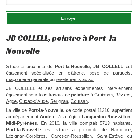
Envoyer
JB COLLELL, peintre à Port-la-
Nouvelle
Située à proximité de
Port-la-Nouvelle
,
JB COLLELL
est
également spécialisée en
plâtrerie
,
pose de parquets
,
maçonnerie générale
ou
revêtements au sol
.
JB COLLELL et ses artisans expérimentés interviennent
également pour tous travaux de
peinture
à
Gruissan
,
Béziers
,
Agde
,
Cuxac-d'Aude
,
Sérignan
,
Coursan
.
La ville de
Port-la-Nouvelle
, de code postal 11210, appartient
au département
Aude
et à la région
Languedoc-Roussillon-
Midi-Pyrénées
. En 2010, la ville comptait 5713 habitants.
Port-la-Nouvelle
est située à proximité de Narbonne,
Lézignan-Corbières, Canet-en-Roussillon, Saint-Estève ou