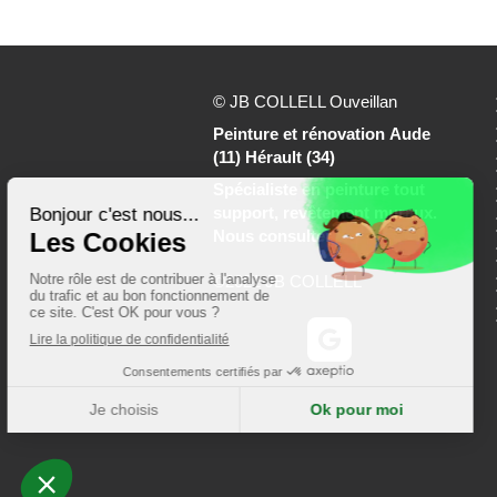
© JB COLLELL Ouveillan
Peinture et rénovation Aude
(11) Hérault (34)
Spécialiste en peinture tout
support, revêtement muraux.
Nous consulter
©2021 JB COLLELL