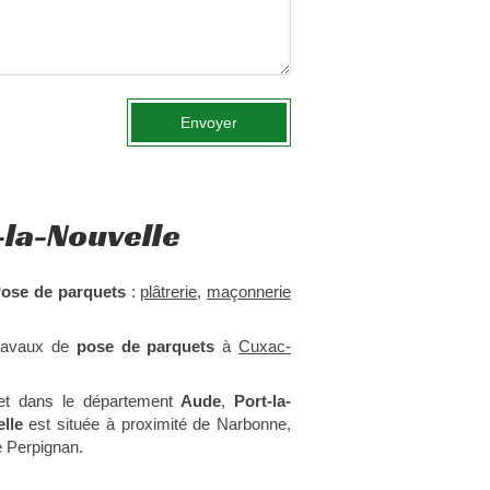
Envoyer
-la-Nouvelle
ose de parquets
:
plâtrerie
,
maçonnerie
travaux de
pose de parquets
à
Cuxac-
t dans le département
Aude
,
Port-la-
lle
est située à proximité de Narbonne,
e Perpignan.