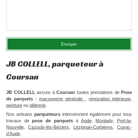
Envoyer
JB COLLELL, parqueteur à
Coursan
JB COLLELL
assure à
Coursan
toutes prestations de
Pose
de parquets
:
maçonnerie générale
,
rénovation intérieure
,
peinture
ou
plâtrerie
.
Nos artisans
parqueteurs
interviennent également pour tous
travaux de
pose de parquets
à
Agde
,
Montady
,
Port-la-
Nouvelle
,
Cazouls-lès-Béziers
,
Lézignan-Corbières
,
Cuxac-
d'Aude
.