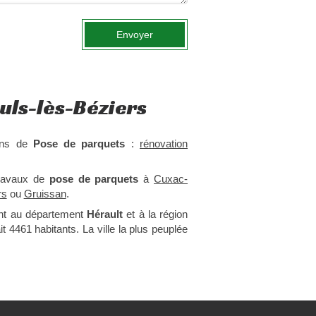
Envoyer
uls-lès-Béziers
ions de
Pose de parquets
:
rénovation
travaux de
pose de parquets
à
Cuxac-
rs
ou
Gruissan
.
ent au département
Hérault
et à la région
it 4461 habitants. La ville la plus peuplée