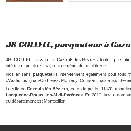
JB COLLELL, parqueteur à Cazo
JB COLLELL
assure à
Cazouls-lès-Béziers
toutes prestat
intérieure
,
peinture
,
maçonnerie générale
ou
plâtrerie
.
Nos artisans
parqueteurs
interviennent également pour tous 
d'Aude
,
Lézignan-Corbières
,
Montady
,
Coursan
mais aussi
Bézie
La ville de
Cazouls-lès-Béziers
, de code postal 34370, apparti
Languedoc-Roussillon-Midi-Pyrénées
. En 2010, la ville compta
du département est Montpellier.